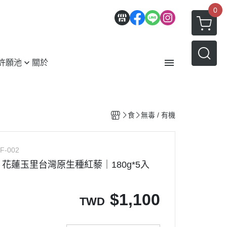
0
許願池
關於
紹
服務條款
食
無毒 / 有機
F-002
花蓮玉里台灣原生種紅藜｜180g*5入
$
1,100
TWD