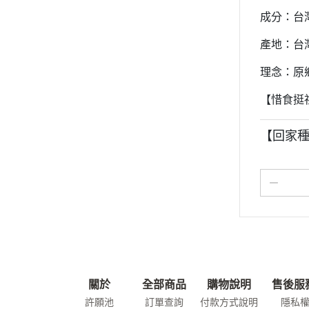
成分：台
產地：台
理念：原鄉
【惜食挺
【回家種
關於
全部商品
購物說明
售後服
許願池
訂單查詢
付款方式說明
隱私