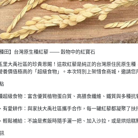
家種田】台灣原生種紅藜 —— 穀物中的紅寶石
玉里大禹社區的珍貴恩賜！這款紅藜是純正的台灣原住民原生種
營養價值極高的「超級食物」。本次特別上架惜食商城，邀請您
亮點
種超級食物：富含優質植物蛋白質、高膳食纖維、鐵質與多種抗
、有愛耕作：與家扶大禹社區攜手合作，每一罐紅藜都凝聚了扶
、輕鬆補給：不論是煮飯時隨手灑一把、加入沙拉，或是烘焙糕
資訊