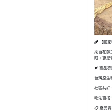
🌾 【回
來自花蓮
眼，更是
🌟 商品
台灣原生
社區共好
吃法百搭
📋 產品