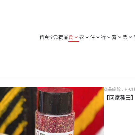
首頁
全部商品
食
衣
住
行
育
樂
無毒 / 有機
服飾
日用品
旅行
3C / 筆電
旅行 / 配件
許願池
養身 / 保健
鞋子
家電
汽車百貨
圖書
休閒運動
愛心企業介
米 / 麵食
包 / 飾品 / 配件
傢俱
機車用品
文具
登山 / 露營
惜食動態
蛋糕 / 甜點
運動服
居家裝飾
自行車
樂器
其他
商品編號：
F-CH
飲料 / 零食
其他
修繕 / 建材
其他
益智玩具
【回家種田】
冷凍 / 生鮮
其他
實體 / 線上課程
其他
其他