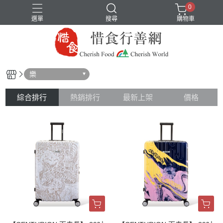
0
選單
搜尋
購物車
樂
綜合排行
熱銷排行
最新上架
價格