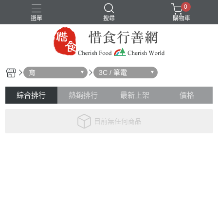
0
選單
搜尋
購物車
育
3C / 筆電
綜合排行
熱銷排行
最新上架
價格
目前無任何商品