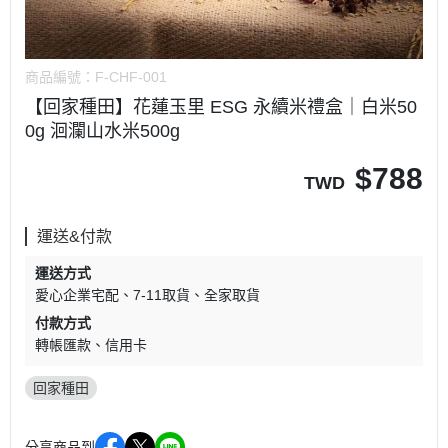
商品編號：
F-CHF-001
【回家種田】花蓮玉里 ESG 永續米禮盒｜白米50
0g 洄瀾山水米500g
$
788
TWD
運送&付款
運送方式
愛心企業宅配
7-11取貨
全家取貨
付款方式
轉帳匯款
信用卡
回家種田
分享商品到