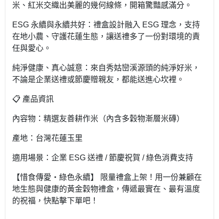
米、紅米交織出美麗的幾何線條，開箱驚豔感滿分。
ESG 永續與永續共好：禮盒設計融入 ESG 理念，支持
在地小農、守護花蓮生態，讓送禮多了一份對環境的責
任與愛心。
純淨健康、真心誠意：來自秀姑巒溪源頭的純淨好米，
不論是企業送禮或節慶贈親友，都能送進心坎裡。
📋 產品資訊
內容物：精選友善耕作米（內含多穀物漸層米磚）
產地：台灣花蓮玉里
適用場景：企業 ESG 送禮 / 節慶祝賀 / 綠色消費支持
【惜食傳愛・綠色永續】 限量禮盒上架！用一份兼顧在
地生態與健康的黃金穀物禮盒，傳遞最實在、最有溫度
的祝福，快點擊下單吧！