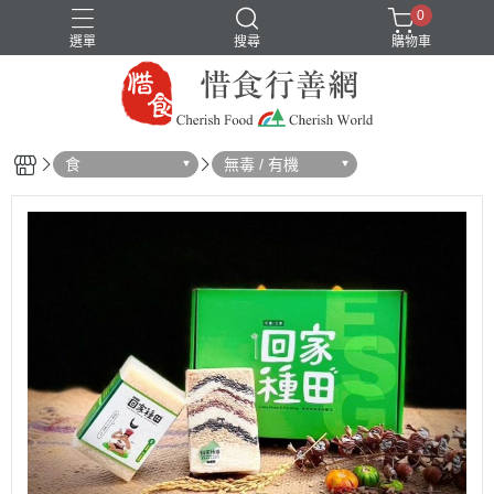
0
選單
搜尋
購物車
食
無毒 / 有機