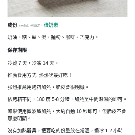
成份
蛋奶素
（未依比例顯示）
奶油、糖、鹽、蛋、麵粉、咖啡、巧克力。
保存期限
冷藏
7
天，冷凍
14
天。
推薦食用方式
熱熱吃最好吃！
強烈推薦用烤箱加熱，脆皮會很明顯。
依烤箱不同，
180
度
5-8
分鐘，加熱至中間溫溫的即可。
如果使用微波爐加熱，大約自動
10
秒即可，但脆皮不會
那麼明顯。
沒有加熱器具，把要吃的份量放在常溫，退冰
1-2
小時