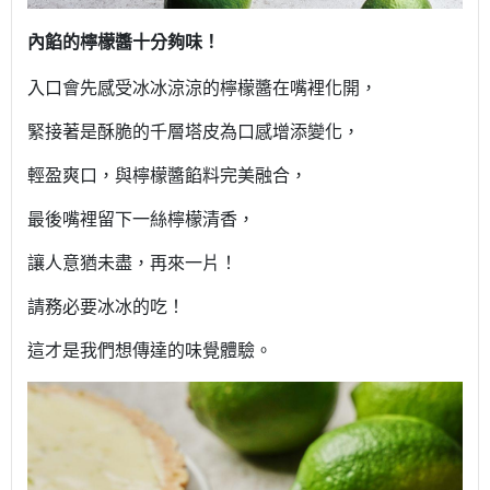
內餡的檸檬醬十分夠味！
入口會先感受冰冰涼涼的檸檬醬在嘴裡化開，
緊接著是酥脆的千層塔皮為口感增添變化，
輕盈爽口，與檸檬醬餡料完美融合，
最後嘴裡留下一絲檸檬清香，
讓人意猶未盡，再來一片！
請務必要冰冰的吃！
這才是我們想傳達的味覺體驗。