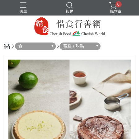
0
選單
搜尋
購物車
食
蛋糕 / 甜點