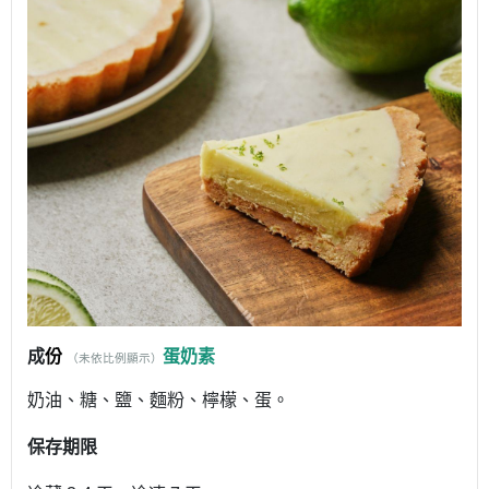
成
份
蛋奶素
（未依比例顯示）
奶油、糖、鹽、麵粉、檸檬、蛋。
保存期限