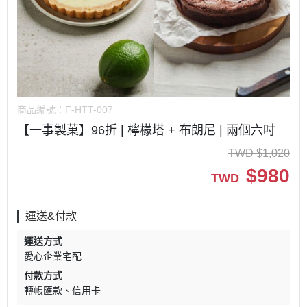
商品編號：
F-HTT-007
【一事製菓】96折 | 檸檬塔 + 布朗尼 | 兩個六吋
TWD
$
1,020
$
980
TWD
運送&付款
運送方式
愛心企業宅配
付款方式
轉帳匯款
信用卡