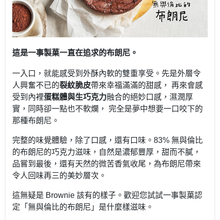
這是一事製菓一直在追求的布朗尼。
一入口，就能感受到外酥內軟的雙重享受。先是外層令
人興奮不已的
裂紋脆皮
帶來幸福滿滿的甜感， 再來會感
受到內裡
蛋糕體與生巧克力
融合的絕妙口感，濕潤厚
實，同時卻一點也不軟爛， 完全是夢中想要一口咬下的
那種布朗尼。
完整的味覺體驗，除了口感，還有口味。
83%
無與倫比
的布朗尼的巧克力滋味，自然是濃郁豐厚，甜而不膩，
品嘗到最後，還有天然的微苦香氣收尾，為布朗尼帶來
令人回味再三的美妙層次。
這無疑是
Brownie
該有的樣子。歡迎您試試一事製菓認
定「無與倫比的布朗尼」是什麼樣滋味。