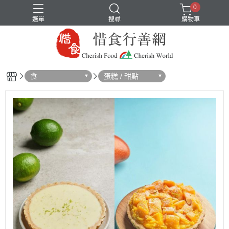
0
選單
搜尋
購物車
食
蛋糕 / 甜點