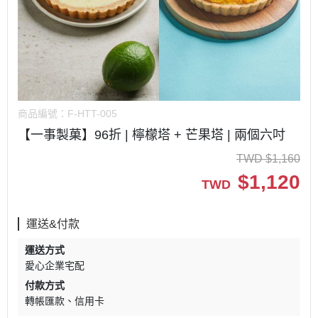
商品編號：
F-HTT-005
【一事製菓】96折 | 檸檬塔 + 芒果塔 | 兩個六吋
TWD
$
1,160
$
1,120
TWD
運送&付款
運送方式
愛心企業宅配
付款方式
轉帳匯款
信用卡