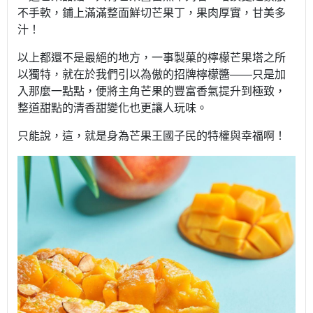
不手軟，鋪上滿滿整面鮮切芒果丁，果肉厚實，甘美多
汁！
以上都還不是最絕的地方，一事製菓的檸檬芒果塔之所
以獨特，就在於我們引以為傲的招牌檸檬醬
——
只是加
入那麼一點點，便將主角芒果的豐富香氣提升到極致，
整道甜點的清香甜變化也更讓人玩味。
只能說，這，就是身為芒果王國子民的特權與幸福啊！