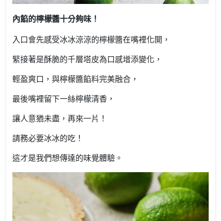
內餡的檸檬醬十分夠味！
入口會先感受冰冰涼涼的檸檬醬在嘴裡化開，
緊接著是酥脆的千層塔皮為口感增添變化，
輕盈爽口，與檸檬醬餡料完美融合，
最後嘴裡留下一絲檸檬清香，
讓人意猶未盡，再來一片！
請務必要冰冰的吃！
這才是我們想傳達的味覺體驗。