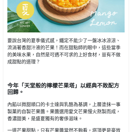
要說台灣的夏季儀式感，鐵定不能少了一盤冰冰涼涼、
流淌著香甜汁液的芒果！而在甜點師的眼中，這些當季
的美味水果，自然是可遇不可求的上好食材，豈有不做
成甜點的道理？
今年「天堂般的檸檬芒果塔」以經典不敗配方
回歸。
內餡以微甜順口的
卡士達與乳酪為基調，上層塗抹一事
製菓的自製芒果醬。果醬選用愛文芒果慢火熬製而成，
香濃甜美，是盛夏獨有的奢侈滋味。
一道芒果甜點，只有芒果醬當然不夠看，塔頂更是豪放