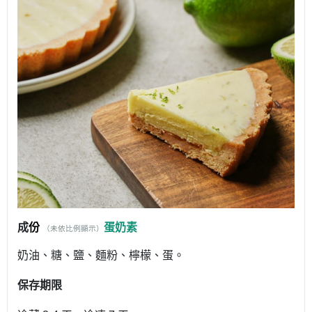
成
份
蛋奶素
（未依比例顯示）
奶油、糖、鹽、麵粉、檸檬、蛋。
保存期限