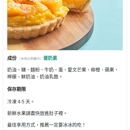
成份
蛋奶素
（未依比例顯示）
奶油、糖、麵粉、牛奶、蛋、愛文芒果、柳橙、蘋果、
檸檬、鮮奶油、奶油乳酪。
保存期限
冷凍
4-5
天。
新鮮水果請盡快放進肚子裡。
最佳享用方式，推薦一定要冰冰的吃！