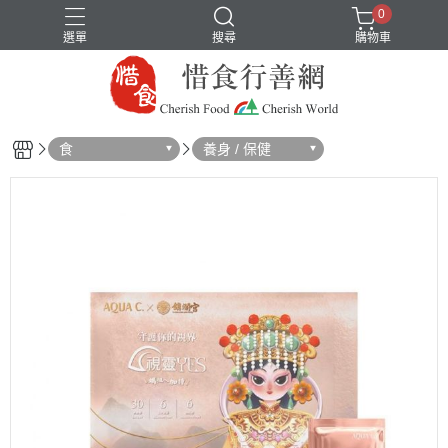
0
選單
搜尋
購物車
食
養身 / 保健