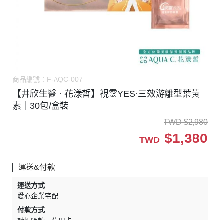
商品編號：
F-AQC-007
【井欣生醫 · 花漾皙】視靈YES·三效游離型葉黃
素｜30包/盒裝
TWD
$
2,980
$
1,380
TWD
運送&付款
運送方式
愛心企業宅配
付款方式