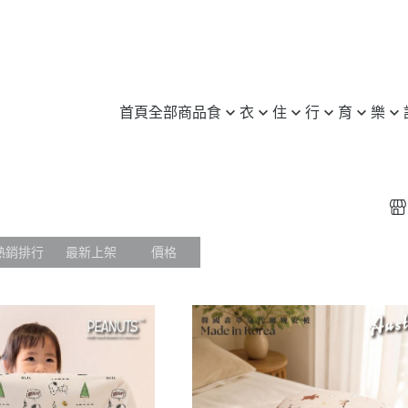
首頁
全部商品
食
衣
住
行
育
樂
無毒 / 有機
服飾
日用品
旅行
3C / 筆電
旅行 / 配件
許願池
養身 / 保健
鞋子
家電
汽車百貨
圖書
休閒運動
愛心企業介
米 / 麵食
包 / 飾品 / 配件
傢俱
機車用品
文具
登山 / 露營
惜食動態
蛋糕 / 甜點
運動服
居家裝飾
自行車
樂器
其他
熱銷排行
最新上架
價格
飲料 / 零食
其他
修繕 / 建材
其他
益智玩具
冷凍 / 生鮮
其他
實體 / 線上課程
其他
其他