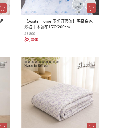
比奶
【Austin Home 奧斯汀寢飾】瑪奇朵冰
紗被｜木蘭花150X200cm
$3,800
$2,080