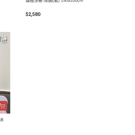
霜極涼被-樂園(藍) 150x200cm
$2,580
朵冰