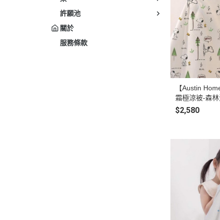
許願池
關於
服務條款
【Austin 
霜極涼被-森林泡
$2,580