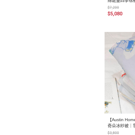
絲能量四季毯被
$7,200
$5,080
【Austin 
奇朵冰紗被｜雪人
$3,800