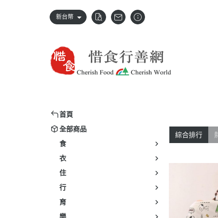
新台幣
首頁
全部商品
綜合排行
食
衣
住
行
育
樂