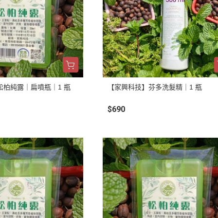
松柏純露｜扁噴瓶｜1 瓶
【家興科技】芬多洗髮精｜1 瓶
$690