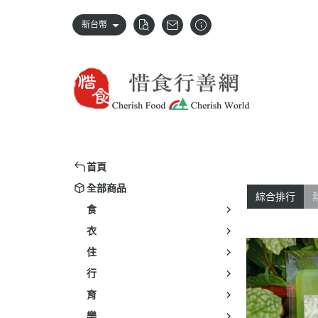
新台幣
首頁
全部商品
綜合排行
食
衣
住
行
育
樂