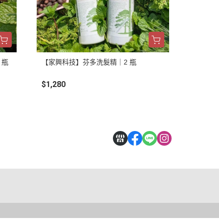
 瓶
【家興科技】芬多洗髮精｜2 瓶
$1,280