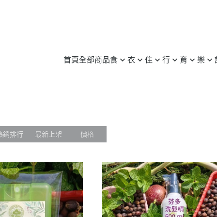
首頁
全部商品
食
衣
住
行
育
樂
無毒 / 有機
服飾
日用品
旅行
3C / 筆電
旅行 / 配件
許願池
養身 / 保健
鞋子
家電
汽車百貨
圖書
休閒運動
愛心企業介
米 / 麵食
包 / 飾品 / 配件
傢俱
機車用品
文具
登山 / 露營
惜食動態
蛋糕 / 甜點
運動服
居家裝飾
自行車
樂器
其他
熱銷排行
最新上架
價格
飲料 / 零食
其他
修繕 / 建材
其他
益智玩具
冷凍 / 生鮮
其他
實體 / 線上課程
其他
其他