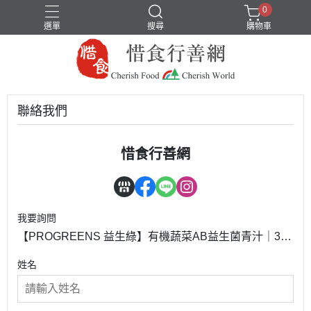
0
選單
搜尋
購物車
聯絡我們
惜食行善網
我要詢問
【PROGREENS 益生綠】有機蔬菜AB益生菌青汁｜30
包/盒（每包含100億益生菌）
姓名