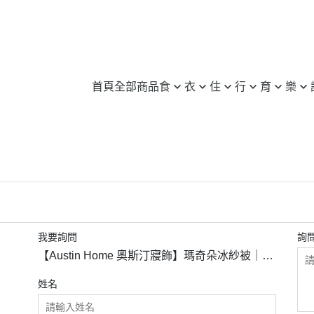
首頁
全部商品
食
衣
住
行
育
樂
無毒 / 有機
服飾
日用品
旅行
3C / 筆電
旅行 / 配件
許願池
養身 / 保健
鞋子
家電
汽車百貨
圖書
休閒運動
愛心企業介
米 / 麵食
包 / 飾品 / 配件
傢俱
機車用品
文具
登山 / 露營
惜食動態
蛋糕 / 甜點
運動服
居家裝飾
自行車
樂器
其他
飲料 / 零食
其他
修繕 / 建材
其他
益智玩具
冷凍 / 生鮮
其他
實體 / 線上課程
我要詢問
詢
【Austin Home 奧斯汀寢飾】瑪奇朵冰紗被｜墨
其他
其他
菲特150X200cm
姓名