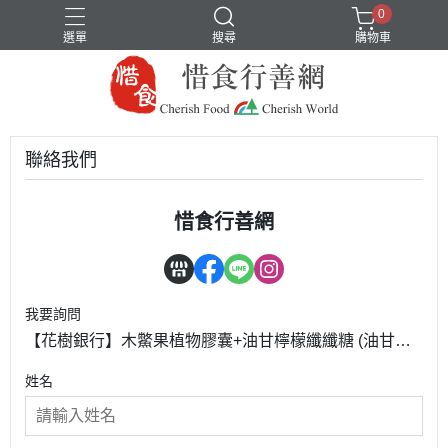
0
選單
搜尋
購物車
聯絡我們
惜食行善網
我要詢問
【花樹銀行】木鱉果植物膠囊+油甘檸檬纖纖糖 (油甘粉
+檸檬粉+綜合分解酵素+綜合蔬果酵素粉)
姓名