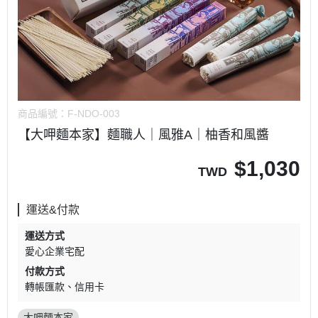
商品編號：
F-NDO-003
【大呷麵本家】麵職人｜風雅A｜柚香和風醬
$
1,030
TWD
運送&付款
運送方式
愛心企業宅配
付款方式
轉帳匯款
信用卡
大呷麵本家