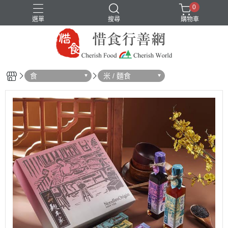
0
選單
搜尋
購物車
食
米 / 麵食