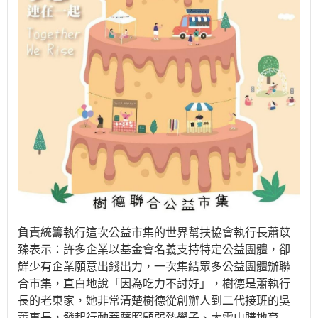
負責統籌執行這次公益市集的世界幫扶協會執行長蕭苡
臻表示：許多企業以基金會名義支持特定公益團體，卻
鮮少有企業願意出錢出力，一次集結眾多公益團體辦聯
合市集，直白地說「因為吃力不討好」，樹德是蕭執行
長的老東家，她非常清楚樹德從創辦人到二代接班的吳
董事長，發起行動菩薩照顧弱勢學子、大雪山購地育