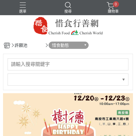
0
選單
搜尋
購物車
許願池
惜食動態