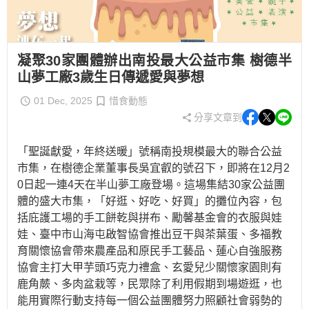
凝聚30家團體辦出南投最大公益市集 樹德半
山夢工廠3歲生日傳遞愛與夢想
01 Dec, 2025
惜食動態
分享文章到
「聖誕獻愛，年終送暖」號稱南投規模最大的聯合公益
市集，在樹德企業董事長吳宜叡的號召下，即將在12月2
0日起一連4天在半山夢工廠登場。這場集結30家公益團
體的盛大市集，「好逛、好吃、好買」的攤位內容，包
括庇護工場的手工餅乾與拼布、勵馨基金會的衣服與娃
娃、臺中市山海屯啟智協會推出豆干與茶葉蛋、多福教
育關懷協會帶來農產品和原民手工藝品、蓮心自強服務
協會主打大甲芋頭巧克力禮盒、玄愛兒少關懷家園則有
鹿角蕨、多肉盆栽等，民眾除了利用假期到場遊逛，也
能用實際行動支持每一個公益團體努力照顧社會弱勢的