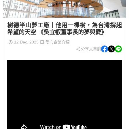
樹德半山夢工廠｜他用一棵樹，為台灣撐起
希望的天空 《吳宜叡董事長的夢與愛》
12 Dec, 2025
愛心企業介紹
分享文章到